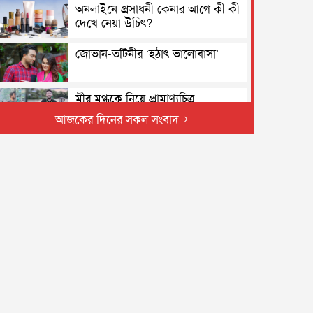
অনলাইনে প্রসাধনী কেনার আগে কী কী
দেখে নেয়া উচিৎ?
জোভান-তটিনীর ‘হঠাৎ ভালোবাসা’
মীর মুগ্ধকে নিয়ে প্রামাণ্যচিত্র
আজকের দিনের সকল সংবাদ
রোববার মুখোমুখি হচ্ছে ব্রাজিল-
আর্জেন্টিনা
দ্রব্যমূল্য নিয়ন্ত্রণে সরকারের বিশেষ নজর
সবজিতে আগুন, ডিমের দাম কিছুটা
কমেছে
পুঁজিবাজারে ১৫ বছরের দুর্নীতি তদন্ত
হবে : বিএসইসি চেয়ারম্যান