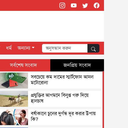
স
ধর্ম
অন্যান্য
সর্বশেষ সংবাদ
জনপ্রিয় সংবাদ
সবচেয়ে কম দামের স্মার্টফোন আনল
মটোরোলা
প্রযুক্তির আগমনে বিলুপ্ত গরু দিয়ে
হালচাষ
বর্ষাকালে চুলের দুর্গন্ধ দূর করার উপায়
কি?